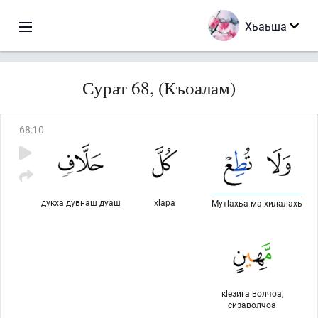
Хьаьша
Сурат 68, (Къоалам)
68
:
10
дукха дувнаш дуаш
хlара
Мутlахьа ма хилалахь
кlезига волчоа,
сизаволчоа