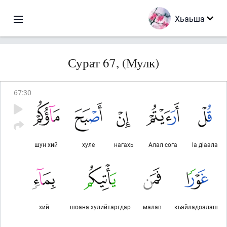
Хьаьша
Сурат 67, (Мулк)
67
:
30
шун хий
хуле
нагахь
Алал сога
lа дlаала
хий
шоана хулийтаргдар
малав
къайладоалаш