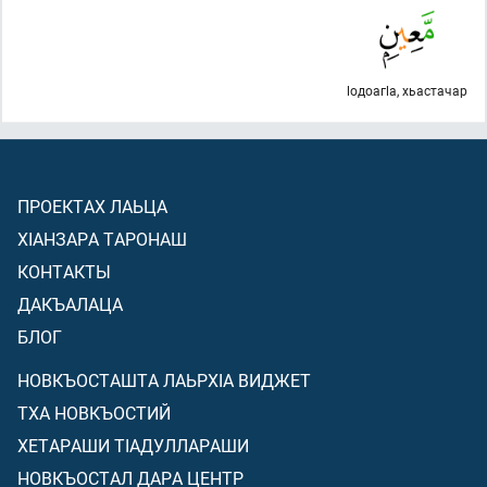
lодоагlа, хьастачар
ПРОЕКТАХ ЛАЬЦА
ХIАНЗАРА ТАРОНАШ
КОНТАКТЫ
ДАКЪАЛАЦА
БЛОГ
НОВКЪОСТАШТА ЛАЬРХIА ВИДЖЕТ
ТХА НОВКЪОСТИЙ
ХЕТАРАШИ ТIАДУЛЛАРАШИ
НОВКЪОСТАЛ ДАРА ЦЕНТР