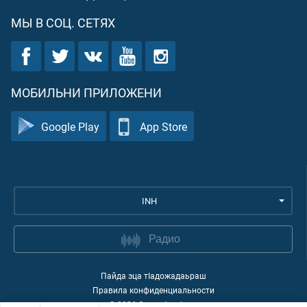
МЫ В СОЦ. СЕТЯХ
МОБИЛЬНИ ПРИЛОЖЕНИ
Google Play
App Store
INH
Радио
Пайда эца тIадожадаьраш
Правила конфиденциальности
©
2026
Quran Academy