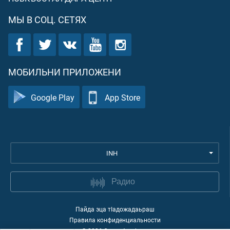
МЫ В СОЦ. СЕТЯХ
МОБИЛЬНИ ПРИЛОЖЕНИ
Google Play
App Store
INH
Радио
Пайда эца тIадожадаьраш
Правила конфиденциальности