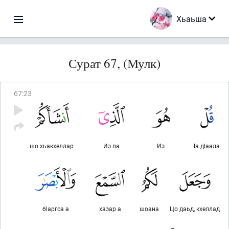
Хьаьша
Сурат 67, (Мулк)
67
:
23
шо хьакхеллар
Из ва
Из
lа дlаала
бlаргса а
хазар а
шоана
Цо даьд, кхеллад