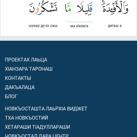
шукар ду-кх оаш
дегаш а
ма кlезига
ПРОЕКТАХ ЛАЬЦА
ХIАНЗАРА ТАРОНАШ
КОНТАКТЫ
ДАКЪАЛАЦА
БЛОГ
НОВКЪОСТАШТА ЛАЬРХIА ВИДЖЕТ
ТХА НОВКЪОСТИЙ
ХЕТАРАШИ ТIАДУЛЛАРАШИ
НОВКЪОСТАЛ ДАРА ЦЕНТР