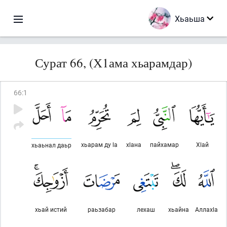
Хьаьша
Сурат 66, (Х1ама хьарамдар)
66
:
1
хьарам ду lа
хlана
пайхамар
Хlай
хьаьнал даьр
хьай истий
раьзабар
лехаш
хьайна
Аллахlа