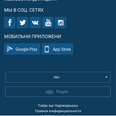
МЫ В СОЦ. СЕТЯХ
МОБИЛЬНИ ПРИЛОЖЕНИ
Google Play
App Store
INH
Радио
Пайда эца тIадожадаьраш
Правила конфиденциальности