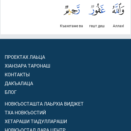
Къахетаме ва
гешт деш
Аллахl
ПРОЕКТАХ ЛАЬЦА
ХIАНЗАРА ТАРОНАШ
КОНТАКТЫ
ДАКЪАЛАЦА
БЛОГ
НОВКЪОСТАШТА ЛАЬРХIА ВИДЖЕТ
ТХА НОВКЪОСТИЙ
ХЕТАРАШИ ТIАДУЛЛАРАШИ
НОВКЪОСТАЛ ДАРА ЦЕНТР