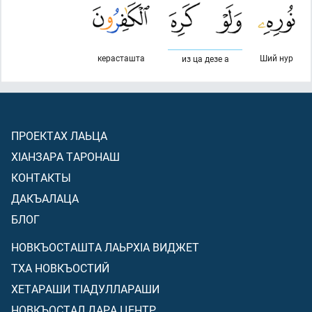
керасташта
Ший нур
из ца дезе а
ПРОЕКТАХ ЛАЬЦА
ХIАНЗАРА ТАРОНАШ
КОНТАКТЫ
ДАКЪАЛАЦА
БЛОГ
НОВКЪОСТАШТА ЛАЬРХIА ВИДЖЕТ
ТХА НОВКЪОСТИЙ
ХЕТАРАШИ ТIАДУЛЛАРАШИ
НОВКЪОСТАЛ ДАРА ЦЕНТР