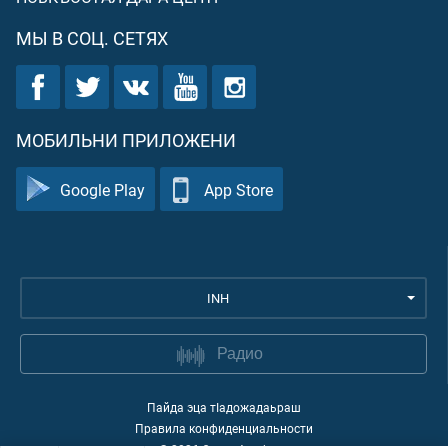
МЫ В СОЦ. СЕТЯХ
МОБИЛЬНИ ПРИЛОЖЕНИ
Google Play
App Store
INH
Радио
Пайда эца тIадожадаьраш
Правила конфиденциальности