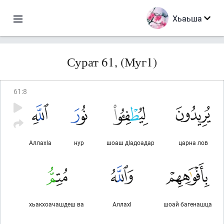
Хьаьша
Сурат 61, (Муг1)
61
:
8
Аллахlа
нур
шоаш дlадоадар
царна лов
хьакхоачашдеш ва
Аллахl
шоай багенашца