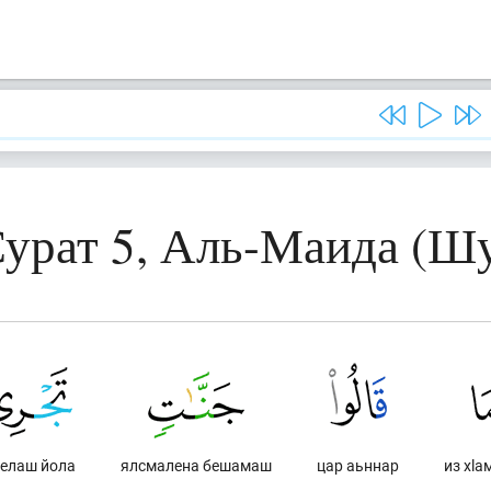
урат 5, Аль-Маида (Ш
лелаш йола
ялсмалена бешамаш
цар аьннар
из хlа