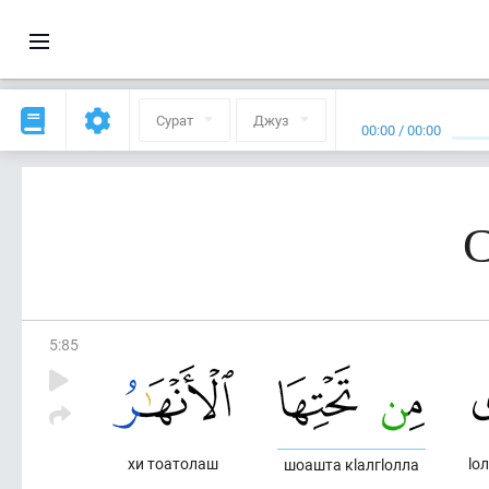
Сурат
Джуз
00:00
/
00:00
С
5
:
85
хи тоатолаш
lо
шоашта кlалгlолла