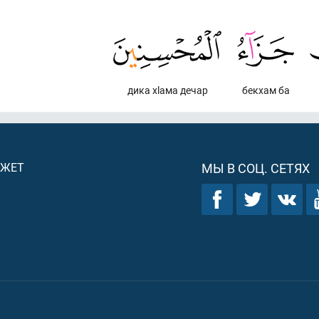
дика хlама дечар
бекхам ба
ДЖЕТ
МЫ В СОЦ. СЕТЯХ