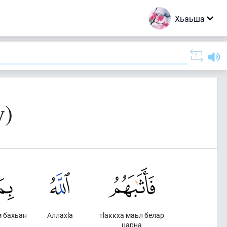
Хьаьша
у)
м бахьан
Аллахlа
тlаккха маьл белар
царна