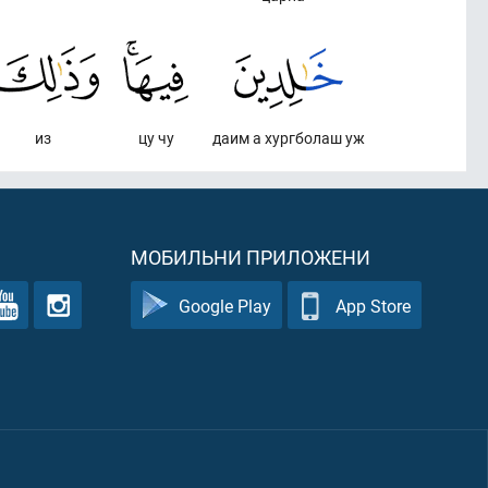
из
цу чу
даим а хургболаш уж
МОБИЛЬНИ ПРИЛОЖЕНИ
Google Play
App Store