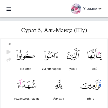
Хьаьша
Сурат 5, Аль-Маида (Шу)
5
:
8
шо хила
им диллараш
ужаш
хlай
тешал деш, тешаш
Аллахlа
эйтта