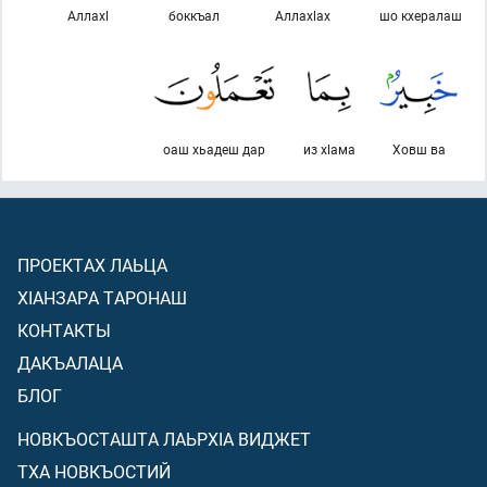
Аллахl
боккъал
Аллахlах
шо кхералаш
оаш хьадеш дар
из хlама
Ховш ва
ПРОЕКТАХ ЛАЬЦА
ХIАНЗАРА ТАРОНАШ
КОНТАКТЫ
ДАКЪАЛАЦА
БЛОГ
НОВКЪОСТАШТА ЛАЬРХIА ВИДЖЕТ
ТХА НОВКЪОСТИЙ