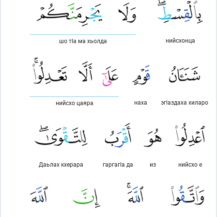
нийсхонца
шо тlа ма хьолда
наха
эгlаздаха хиларо
нийсхо цаяра
Даьлах кхерара
гаргагlа да
из
нийсхо е