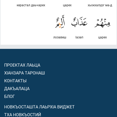
керастал даьчарех
царех
хьокхалург ма-д
лозавеш
lазап
царех
ПРОЕКТАХ ЛАЬЦА
ХIАНЗАРА ТАРОНАШ
КОНТАКТЫ
ДАКЪАЛАЦА
БЛОГ
НОВКЪОСТАШТА ЛАЬРХIА ВИДЖЕТ
ТХА НОВКЪОСТИЙ