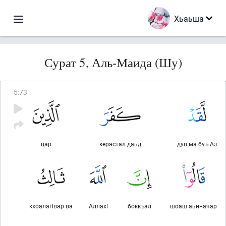
Хьаьша
Сурат 5, Аль-Маида (Шу)
5
:
73
цар
керастал даьд
дув ма буъ Аз
кхоалагlвар ва
Аллахl
боккъал
шоаш аьнначар