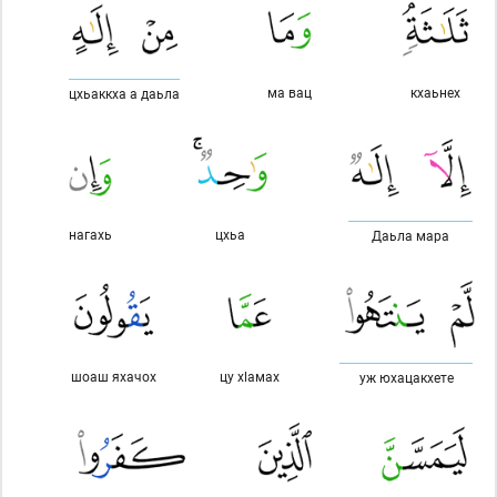
ма вац
кхаьнех
цхьаккха а даьла
нагахь
цхьа
Даьла мара
шоаш яхачох
цу хlамах
уж юхацакхете