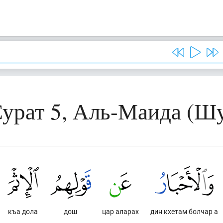
урат 5, Аль-Маида (Ш
къа дола
дош
цар аларах
дин кхетам болчар а