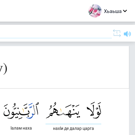
Хьаьша
у)
lалам наха
нахlи де далар царга