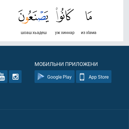
шоаш хьадеш
уж хиннар
из хlама
МОБИЛЬНИ ПРИЛОЖЕНИ
Google Play
App Store