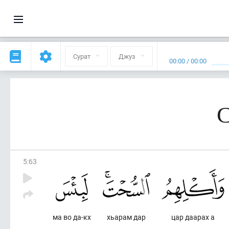
Сурат
Джуз
00:00
/
00:00
С
5
:
63
ма во да-кх
хьарам дар
цар даарах а