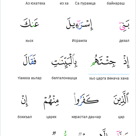
Аз юхатеха
из ха
Са пурамца
байнараш
хьох
Исраила
дезал
тlаккха аьлар
белгалонашца
хьо царга венача хана
боккъал
царех
керастал даьчар
цар