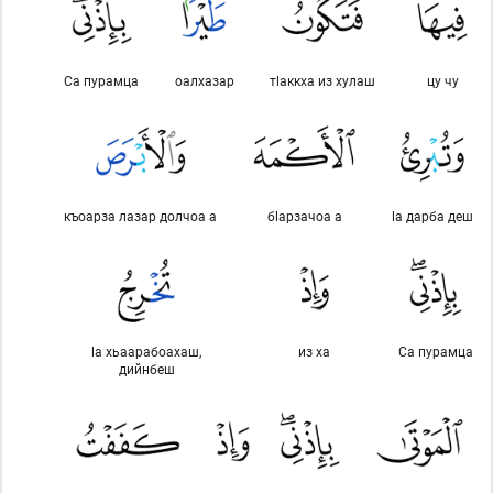
Са пурамца
оалхазар
тlаккха из хулаш
цу чу
къоарза лазар долчоа а
бlарзачоа а
lа дарба деш
lа хьаарабоахаш,
из ха
Са пурамца
дийнбеш