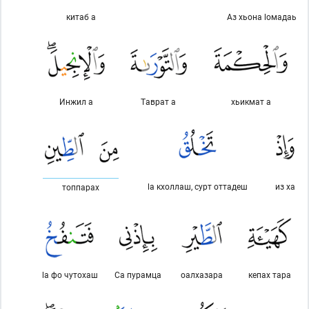
китаб а
Аз хьона lомадаь
Инжил а
Таврат а
хьикмат а
lа кхоллаш, сурт оттадеш
из ха
топпарах
lа фо чутохаш
Са пурамца
оалхазара
кепах тара