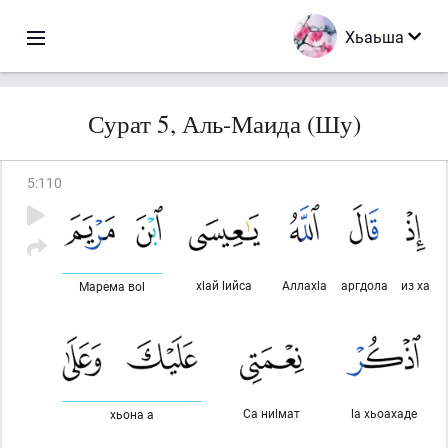
Хьаьша
Сурат 5, Аль-Маида (Шу)
5
:
110
хlай lийса
Аллахlа
аргдола
из ха
Марема воl
Са ниlмат
lа хьоахаде
хьона а