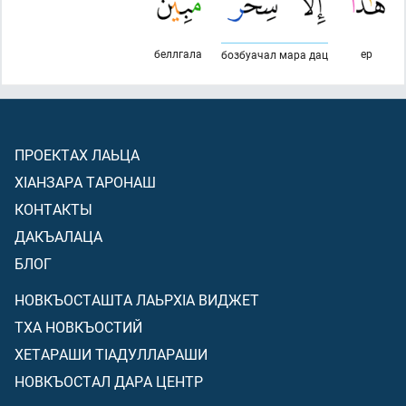
беллгала
ер
бозбуачал мара дац
ПРОЕКТАХ ЛАЬЦА
ХIАНЗАРА ТАРОНАШ
КОНТАКТЫ
ДАКЪАЛАЦА
БЛОГ
НОВКЪОСТАШТА ЛАЬРХIА ВИДЖЕТ
ТХА НОВКЪОСТИЙ
ХЕТАРАШИ ТIАДУЛЛАРАШИ
НОВКЪОСТАЛ ДАРА ЦЕНТР