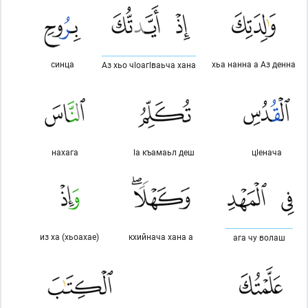
синца
хьа нанна а Аз денна
Аз хьо чlоагlваьча хана
нахага
lа къамаьл деш
цlенача
из ха (хьоахае)
кхийнача хана а
ага чу волаш