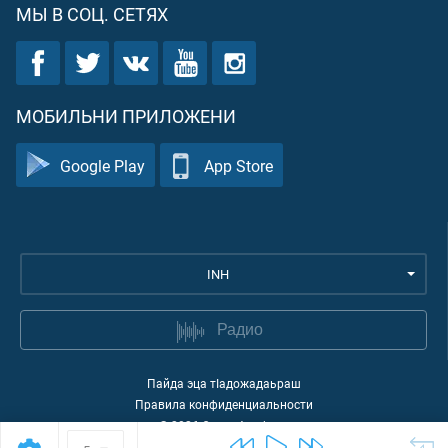
МЫ В СОЦ. СЕТЯХ
МОБИЛЬНИ ПРИЛОЖЕНИ
Google Play
App Store
INH
Радио
Пайда эца тIадожадаьраш
Правила конфиденциальности
©
2026
Quran Academy