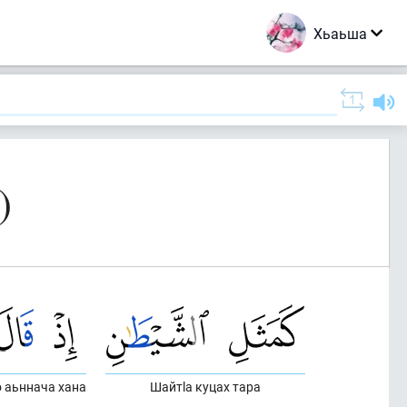
Хьаьша
)
о аьннача хана
Шайтlа куцах тара