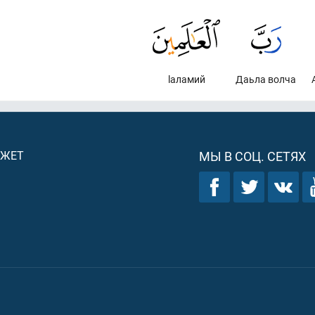
lаламий
Даьла волча
ДЖЕТ
МЫ В СОЦ. СЕТЯХ