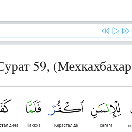
Сурат 59, (Мехкахбахар
стал дича
Тlаккха
Керастал де
сагага
ц