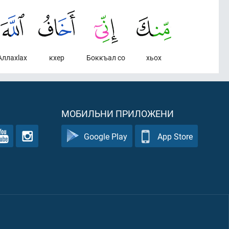
Аллахlах
кхер
Боккъал со
хьох
МОБИЛЬНИ ПРИЛОЖЕНИ
Google Play
App Store