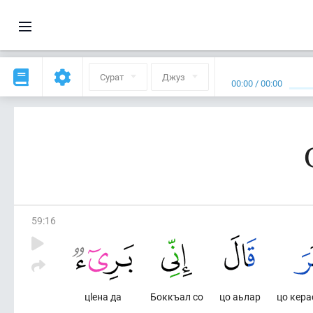
Сурат
Джуз
00:00
/
00:00
59
:
16
цlена да
Боккъал со
цо аьлар
цо кера