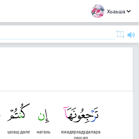
Хьаьша
шоаш дале
нагахь
юхадерзадудалара
оаш из