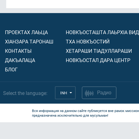
ПРОЕКТАХ ЛАЬЦА
НОВКЪОСТАШТА ЛАЬРХIА ВИ
ХIАНЗАРА ТАРОНАШ
ТХА НОВКЪОСТИЙ
КОНТАКТЫ
ХЕТАРАШИ ТIАДУЛЛАРАШИ
ДАКЪАЛАЦА
НОВКЪОСТАЛ ДАРА ЦЕНТР
БЛОГ
Select the language:
INH
Радио
Вся информация на данном сайте публикуется вне рамок миссион
предназначена исключительно для мусульман!