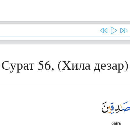
Сурат 56, (Хила дезар)
бакъ