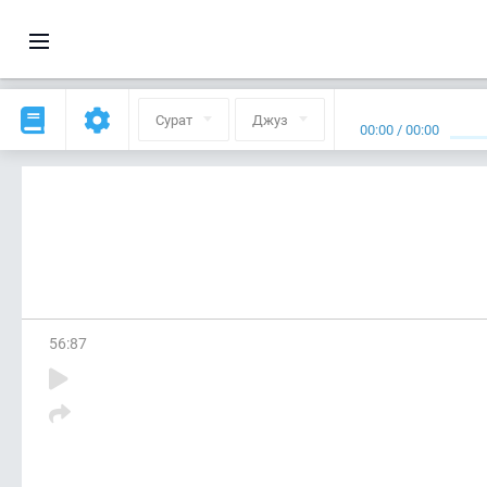
Сурат
Джуз
00:00
/
00:00
56
:
87