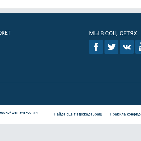
ДЖЕТ
МЫ В СОЦ. СЕТЯХ
ерской деятельности и
Пайда эца тIадожадаьраш
Правила конфид