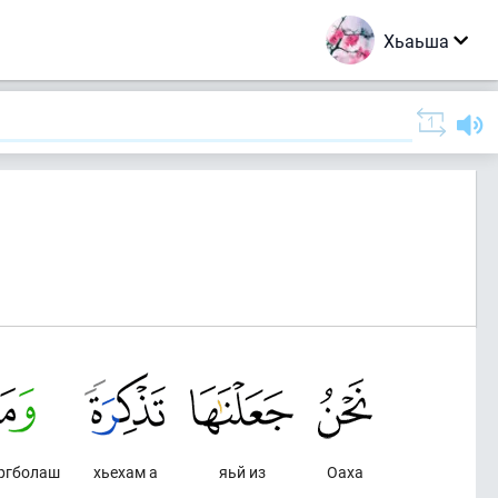
Хьаьша
ургболаш
хьехам а
яьй из
Оаха