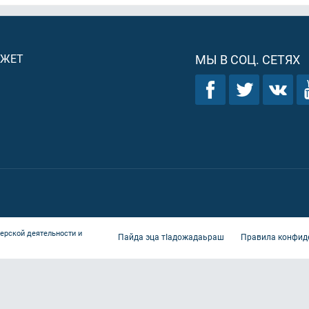
ДЖЕТ
МЫ В СОЦ. СЕТЯХ
ерской деятельности и
Пайда эца тIадожадаьраш
Правила конфид