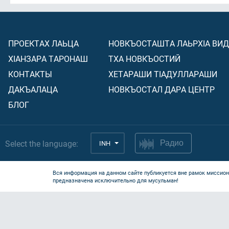
ПРОЕКТАХ ЛАЬЦА
НОВКЪОСТАШТА ЛАЬРХIА ВИ
ХIАНЗАРА ТАРОНАШ
ТХА НОВКЪОСТИЙ
КОНТАКТЫ
ХЕТАРАШИ ТIАДУЛЛАРАШИ
ДАКЪАЛАЦА
НОВКЪОСТАЛ ДАРА ЦЕНТР
БЛОГ
Select the language:
INH
Радио
Вся информация на данном сайте публикуется вне рамок миссион
предназначена исключительно для мусульман!