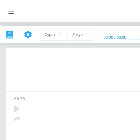
Сурат
Джуз
00:00
/
00:00
56
:
73