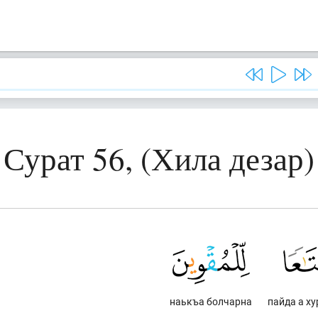
Сурат 56, (Хила дезар)
наькъа болчарна
пайда а х