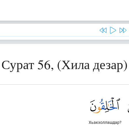
Сурат 56, (Хила дезар)
Хьакхоллашдар?