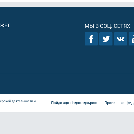
ДЖЕТ
МЫ В СОЦ. СЕТЯХ
ерской деятельности и
Пайда эца тIадожадаьраш
Правила конфид