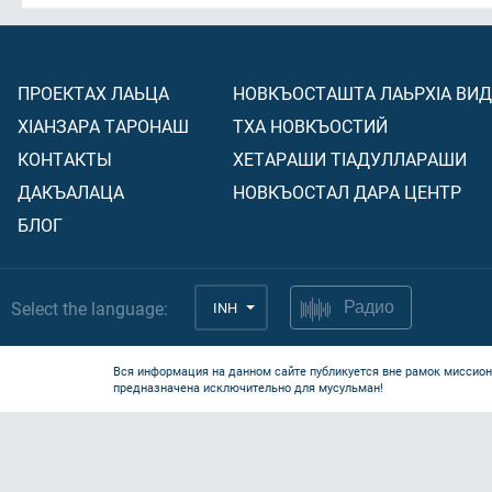
ПРОЕКТАХ ЛАЬЦА
НОВКЪОСТАШТА ЛАЬРХIА ВИ
ХIАНЗАРА ТАРОНАШ
ТХА НОВКЪОСТИЙ
КОНТАКТЫ
ХЕТАРАШИ ТIАДУЛЛАРАШИ
ДАКЪАЛАЦА
НОВКЪОСТАЛ ДАРА ЦЕНТР
БЛОГ
Select the language:
INH
Радио
Вся информация на данном сайте публикуется вне рамок миссион
предназначена исключительно для мусульман!