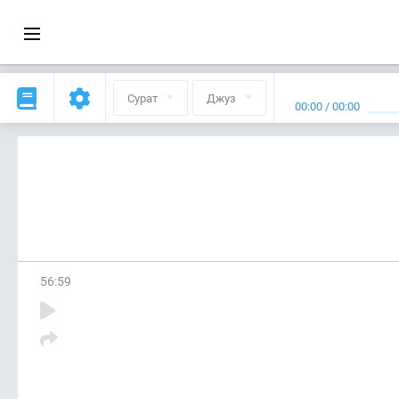
Сурат
Джуз
00:00
/
00:00
56
:
59