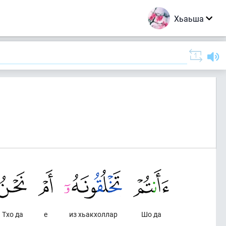
Хьаьша
Тхо да
е
из хьакхоллар
Шо да