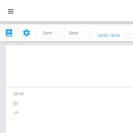
Сурат
Джуз
00:00
/
00:00
56
:
54