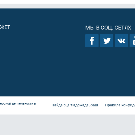
ДЖЕТ
МЫ В СОЦ. СЕТЯХ
ерской деятельности и
Пайда эца тIадожадаьраш
Правила конфид