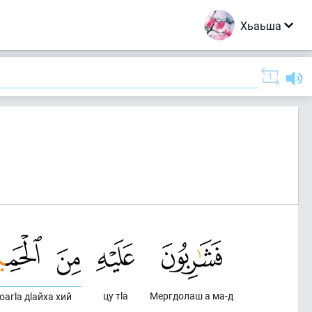
Хьаьша
цу тlа
Мергдолаш а ма-д
lоагlа дlайха хий