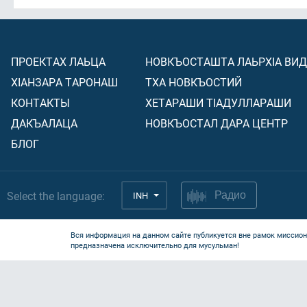
ПРОЕКТАХ ЛАЬЦА
НОВКЪОСТАШТА ЛАЬРХIА ВИ
ХIАНЗАРА ТАРОНАШ
ТХА НОВКЪОСТИЙ
КОНТАКТЫ
ХЕТАРАШИ ТIАДУЛЛАРАШИ
ДАКЪАЛАЦА
НОВКЪОСТАЛ ДАРА ЦЕНТР
БЛОГ
Select the language:
INH
Радио
Вся информация на данном сайте публикуется вне рамок миссион
предназначена исключительно для мусульман!