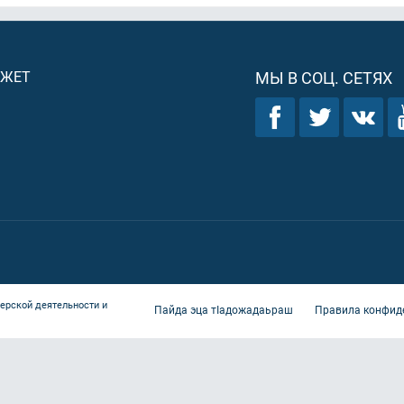
ДЖЕТ
МЫ В СОЦ. СЕТЯХ
ерской деятельности и
Пайда эца тIадожадаьраш
Правила конфид