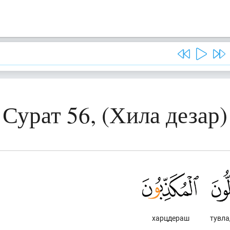
Сурат 56, (Хила дезар)
харцдераш
тувл