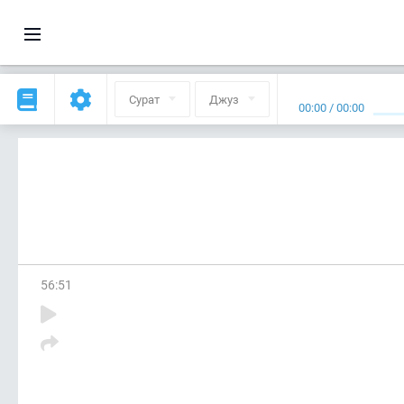
Сурат
Джуз
00:00
/
00:00
56
:
51