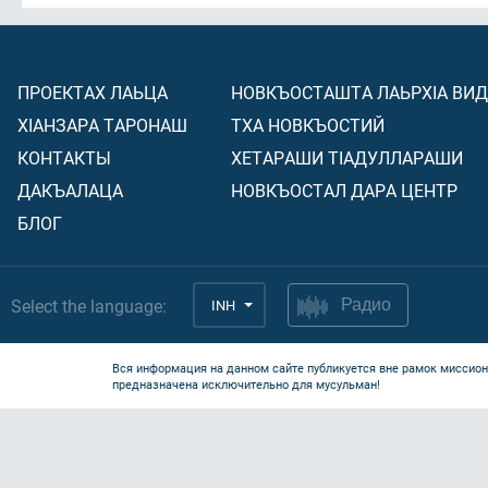
ПРОЕКТАХ ЛАЬЦА
НОВКЪОСТАШТА ЛАЬРХIА ВИ
ХIАНЗАРА ТАРОНАШ
ТХА НОВКЪОСТИЙ
КОНТАКТЫ
ХЕТАРАШИ ТIАДУЛЛАРАШИ
ДАКЪАЛАЦА
НОВКЪОСТАЛ ДАРА ЦЕНТР
БЛОГ
Select the language:
INH
Радио
Вся информация на данном сайте публикуется вне рамок миссион
предназначена исключительно для мусульман!