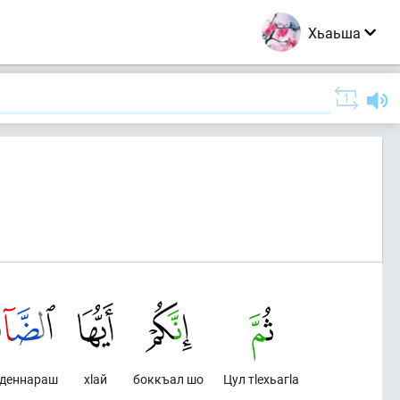
Хьаьша
аденнараш
хlай
боккъал шо
Цул тlехьагlа