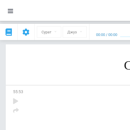
Сурат
Джуз
00:00
/
00:00
С
55
:
53