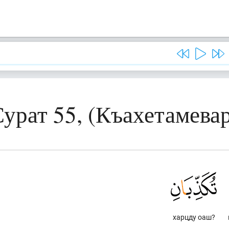
урат 55, (Къахетамева
харцду оаш?