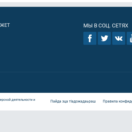
ДЖЕТ
МЫ В СОЦ. СЕТЯХ
ерской деятельности и
Пайда эца тIадожадаьраш
Правила конфид