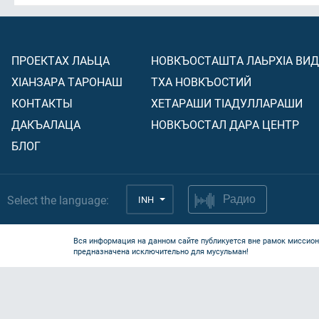
ПРОЕКТАХ ЛАЬЦА
НОВКЪОСТАШТА ЛАЬРХIА ВИ
ХIАНЗАРА ТАРОНАШ
ТХА НОВКЪОСТИЙ
КОНТАКТЫ
ХЕТАРАШИ ТIАДУЛЛАРАШИ
ДАКЪАЛАЦА
НОВКЪОСТАЛ ДАРА ЦЕНТР
БЛОГ
Select the language:
INH
Радио
Вся информация на данном сайте публикуется вне рамок миссион
предназначена исключительно для мусульман!