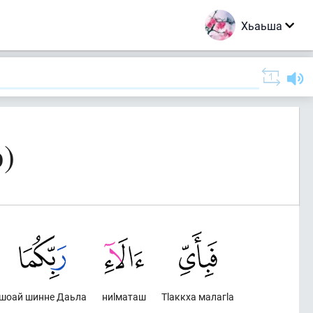
Хьаьша
р)
шоай шинне Даьла
ниlматаш
Тlаккха малагlа