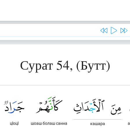
Сурат 54, (Бутт)
цlоцl
шоаш болаш санна
а
кашара