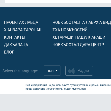
ПРОЕКТАХ ЛАЬЦА
НОВКЪОСТАШТА ЛАЬРХIА ВИ
ХIАНЗАРА ТАРОНАШ
ТХА НОВКЪОСТИЙ
КОНТАКТЫ
ХЕТАРАШИ ТIАДУЛЛАРАШИ
ДАКЪАЛАЦА
НОВКЪОСТАЛ ДАРА ЦЕНТР
БЛОГ
Select the language:
INH
Радио
Вся информация на данном сайте публикуется вне рамок миссион
предназначена исключительно для мусульман!