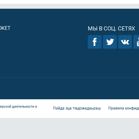
ДЖЕТ
МЫ В СОЦ. СЕТЯХ
ерской деятельности и
Пайда эца тIадожадаьраш
Правила конфид