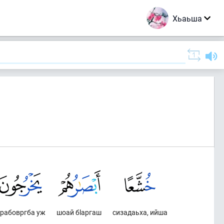
Хьаьша
рабовргба уж
шоай бlаргаш
сизадаьха, ийша