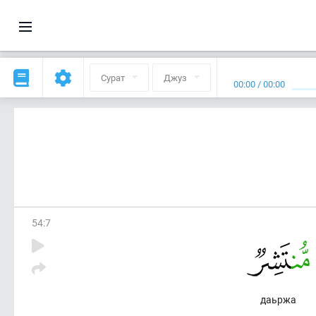
Сурат
Джуз
00:00
/
00:00
54
:
7
даьржа