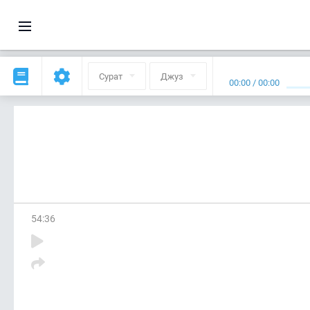
Сурат
Джуз
00:00
/
00:00
54
:
36