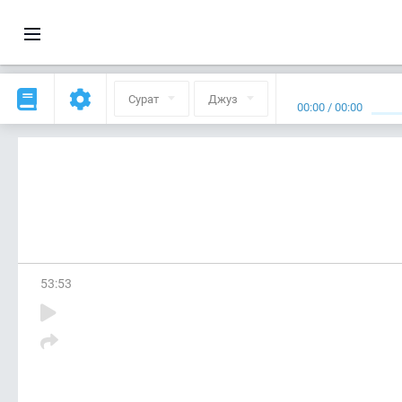
Сурат
Джуз
00:00
/
00:00
53
:
53