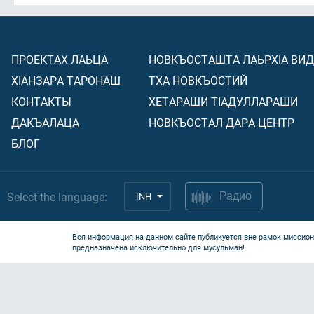
ПРОЕКТАХ ЛАЬЦА
НОВКЪОСТАШТА ЛАЬРХIА ВИ
ХIАНЗАРА ТАРОНАШ
ТХА НОВКЪОСТИЙ
КОНТАКТЫ
ХЕТАРАШИ ТIАДУЛЛАРАШИ
ДАКЪАЛАЦА
НОВКЪОСТАЛ ДАРА ЦЕНТР
БЛОГ
Select the language:
INH
Радио
Вся информация на данном сайте публикуется вне рамок миссион
предназначена исключительно для мусульман!