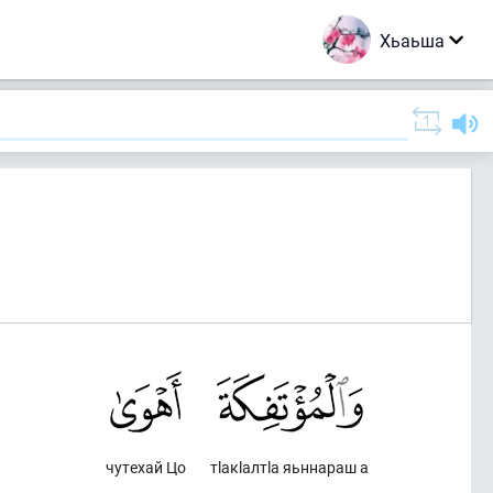
Хьаьша
чутехай Цо
тlакlалтlа яьннараш а