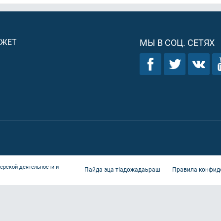
ДЖЕТ
МЫ В СОЦ. СЕТЯХ
ерской деятельности и
Пайда эца тIадожадаьраш
Правила конфид