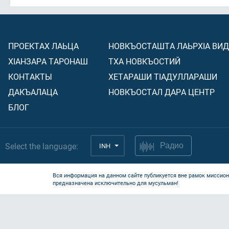
ПРОЕКТАХ ЛАЬЦА
НОВКЪОСТАШТА ЛАЬРХIА ВИ
ХIАНЗАРА ТАРОНАШ
ТХА НОВКЪОСТИЙ
КОНТАКТЫ
ХЕТАРАШИ ТIАДУЛЛАРАШИ
ДАКЪАЛАЦА
НОВКЪОСТАЛ ДАРА ЦЕНТР
БЛОГ
Select the language:
INH
Радио
Вся информация на данном сайте публикуется вне рамок миссион
предназначена исключительно для мусульман!