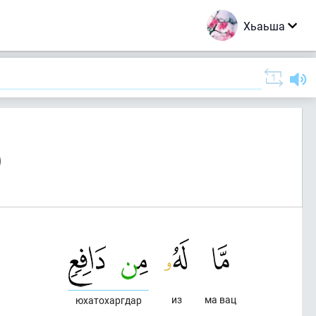
Хьаьша
)
из
ма вац
юхатохаргдар