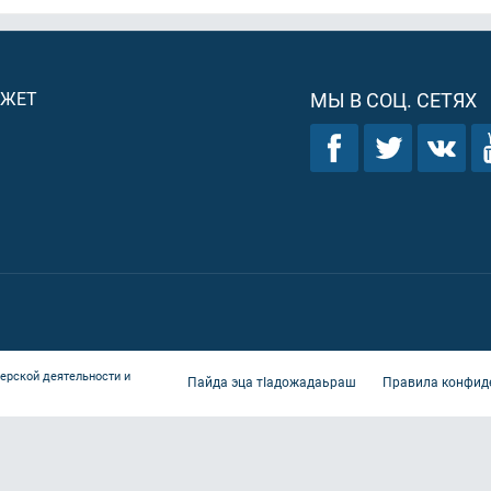
ДЖЕТ
МЫ В СОЦ. СЕТЯХ
ерской деятельности и
Пайда эца тIадожадаьраш
Правила конфид