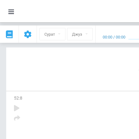
Сурат
Джуз
00:00
/
00:00
52
:
8