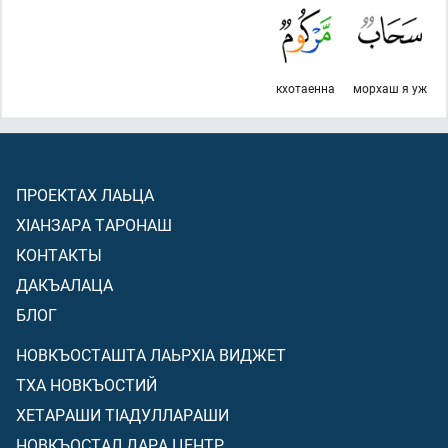
кхотаенна
морхаш я уж
ПРОЕКТАХ ЛАЬЦА
ХIАНЗАРА ТАРОНАШ
КОНТАКТЫ
ДАКЪАЛАЦА
БЛОГ
НОВКЪОСТАШТА ЛАЬРХIА ВИДЖЕТ
ТХА НОВКЪОСТИЙ
ХЕТАРАШИ ТIАДУЛЛАРАШИ
НОВКЪОСТАЛ ДАРА ЦЕНТР