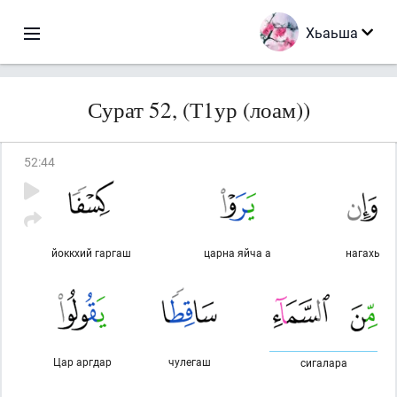
Хьаьша
Сурат 52, (Т1ур (лоам))
52
:
44
йоккхий гаргаш
царна яйча а
нагахь
Цар аргдар
чулегаш
сигалара