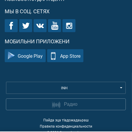
МЫ В СОЦ. СЕТЯХ
МОБИЛЬНИ ПРИЛОЖЕНИ
Google Play
App Store
INH
Радио
Пайда эца тIадожадаьраш
Правила конфиденциальности