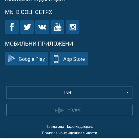
МЫ В СОЦ. СЕТЯХ
МОБИЛЬНИ ПРИЛОЖЕНИ
Google Play
App Store
INH
Радио
Пайда эца тIадожадаьраш
Правила конфиденциальности