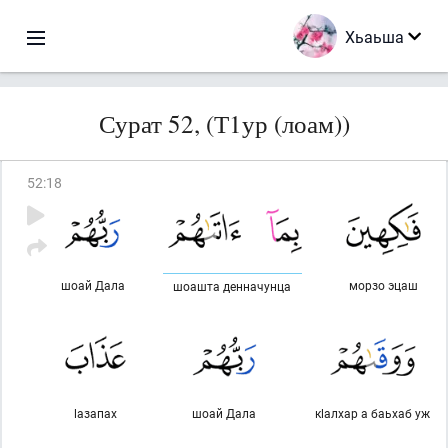
Хьаьша
Сурат 52, (Т1ур (лоам))
52
:
18
шоай Дала
морзо эцаш
шоашта денначунца
lазапах
шоай Дала
кlалхар а баьхаб уж