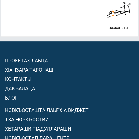
жожагlата
ПРОЕКТАХ ЛАЬЦА
ХIАНЗАРА ТАРОНАШ
КОНТАКТЫ
ДАКЪАЛАЦА
БЛОГ
НОВКЪОСТАШТА ЛАЬРХIА ВИДЖЕТ
ТХА НОВКЪОСТИЙ
ХЕТАРАШИ ТIАДУЛЛАРАШИ
НОВКЪОСТАЛ ДАРА ЦЕНТР