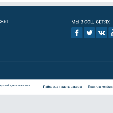
ДЖЕТ
МЫ В СОЦ. СЕТЯХ
ерской деятельности и
Пайда эца тIадожадаьраш
Правила конфид