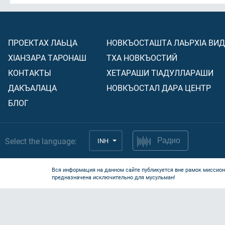
ПРОЕКТАХ ЛАЬЦА
НОВКЪОСТАШТА ЛАЬРХIА ВИ
ХIАНЗАРА ТАРОНАШ
ТХА НОВКЪОСТИЙ
КОНТАКТЫ
ХЕТАРАШИ ТIАДУЛЛАРАШИ
ДАКЪАЛАЦА
НОВКЪОСТАЛ ДАРА ЦЕНТР
БЛОГ
Select the language:
INH
Радио
Вся информация на данном сайте публикуется вне рамок миссион
предназначена исключительно для мусульман!