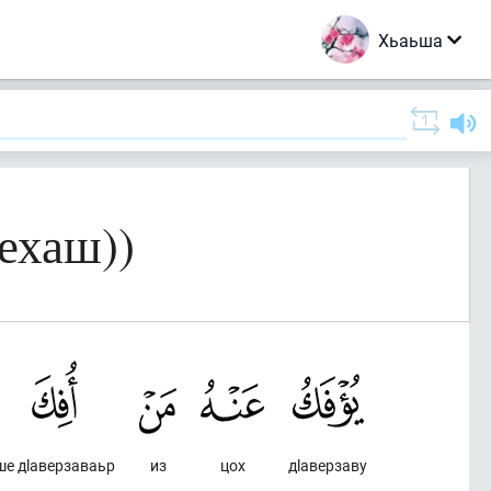
Хьаьша
ехаш))
ше дlаверзаваьр
из
цох
дlаверзаву