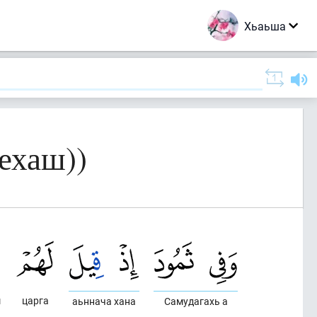
Хьаьша
ехаш))
ш
царга
аьннача хана
Самудагахь а