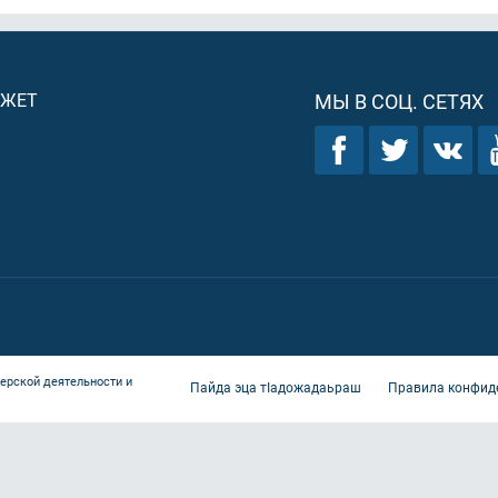
ДЖЕТ
МЫ В СОЦ. СЕТЯХ
ерской деятельности и
Пайда эца тIадожадаьраш
Правила конфид