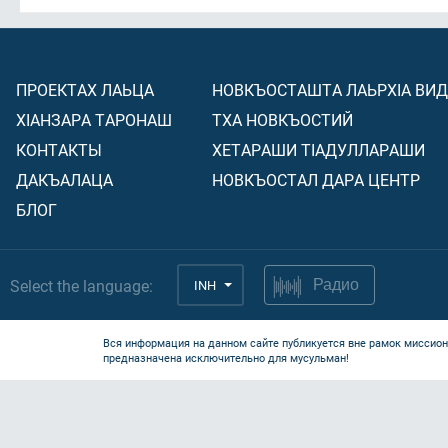
ПРОЕКТАХ ЛАЬЦА
НОВКЪОСТАШТА ЛАЬРХIА ВИ
ХIАНЗАРА ТАРОНАШ
ТХА НОВКЪОСТИЙ
КОНТАКТЫ
ХЕТАРАШИ ТIАДУЛЛАРАШИ
ДАКЪАЛАЦА
НОВКЪОСТАЛ ДАРА ЦЕНТР
БЛОГ
Select the language:
INH
Радио
Вся информация на данном сайте публикуется вне рамок миссион
предназначена исключительно для мусульман!