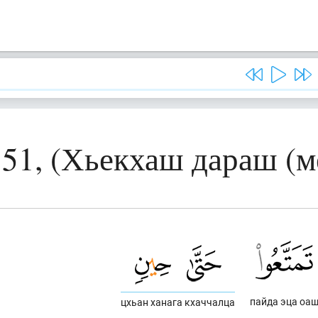
 51, (Хьекхаш дараш (м
пайда эца оа
цхьан ханага кхаччалца