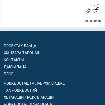
ховш волча
ПРОЕКТАХ ЛАЬЦА
ХIАНЗАРА ТАРОНАШ
КОНТАКТЫ
ДАКЪАЛАЦА
БЛОГ
НОВКЪОСТАШТА ЛАЬРХIА ВИДЖЕТ
ТХА НОВКЪОСТИЙ
ХЕТАРАШИ ТIАДУЛЛАРАШИ
НОВКЪОСТАЛ ДАРА ЦЕНТР