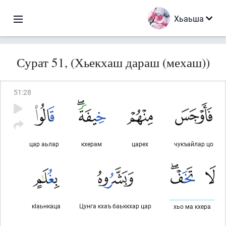
Хьаьша
Сурат 51, (Хьекхаш дараш (мехаш))
51
:
28
цар аьлар
кхерам
царех
чукъайлар цо
кlаьнкаца
Цунга кхаъ баьккхар цар
хьо ма кхера