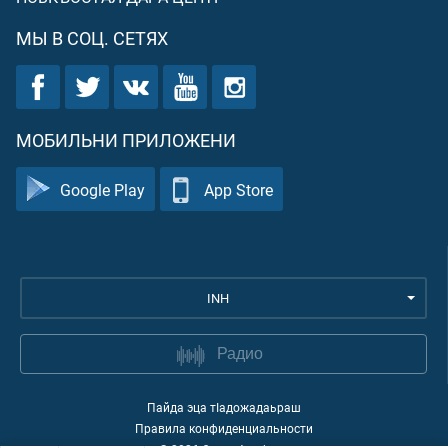
МЫ В СОЦ. СЕТЯХ
МОБИЛЬНИ ПРИЛОЖЕНИ
Google Play
App Store
INH
Радио
Пайда эца тIадожадаьраш
Правила конфиденциальности