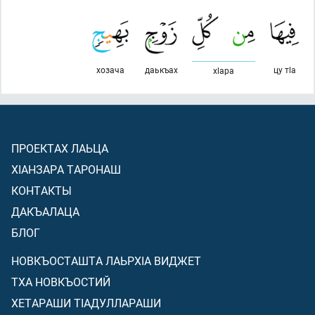
хозача
даькъах
цу тlа
хlара
ПРОЕКТАХ ЛАЬЦА
ХIАНЗАРА ТАРОНАШ
КОНТАКТЫ
ДАКЪАЛАЦА
БЛОГ
НОВКЪОСТАШТА ЛАЬРХIА ВИДЖЕТ
ТХА НОВКЪОСТИЙ
ХЕТАРАШИ ТIАДУЛЛАРАШИ