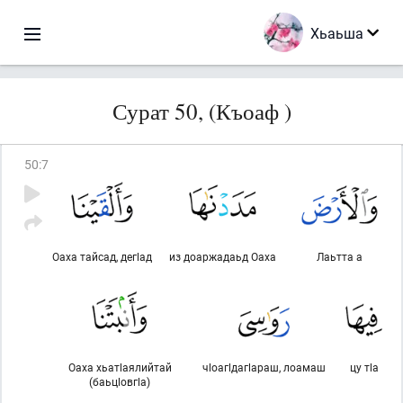
Хьаьша
Сурат 50, (Къоаф )
50
:
7
Оаха тайсад, дегlад
из доаржадаьд Оаха
Лаьтта а
Оаха хьатlаялийтай
чlоагlдагlараш, лоамаш
цу тlа
(баьцlовгlа)