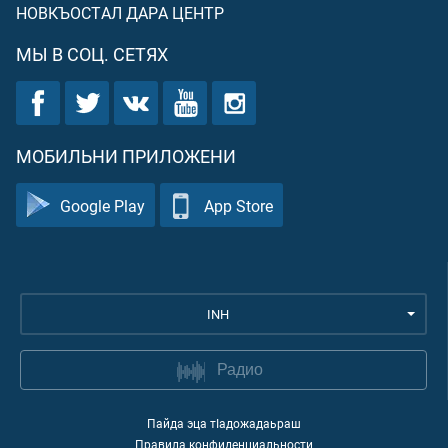
НОВКЪОСТАЛ ДАРА ЦЕНТР
МЫ В СОЦ. СЕТЯХ
МОБИЛЬНИ ПРИЛОЖЕНИ
Google Play
App Store
INH
Радио
Пайда эца тIадожадаьраш
Правила конфиденциальности