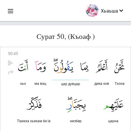
Хьаьша
Сурат 50, (Къоаф )
50
:
45
хьо
ма вац
дика хов
Тхона
цар дувцар
Тlаккха хьехам бе lа
низбер
царна