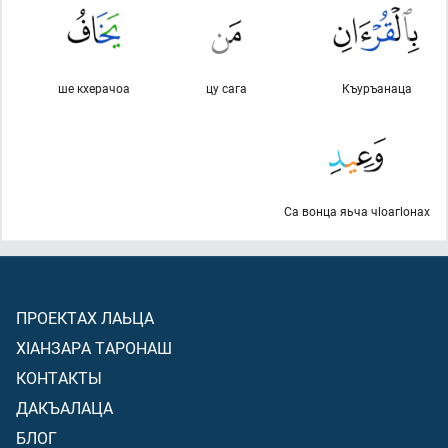
ше кхерачоа
цу сага
Къуръанаца
Са вонца яьча чlоагlонах
ПРОЕКТАХ ЛАЬЦА
ХIАНЗАРА ТАРОНАШ
КОНТАКТЫ
ДАКЪАЛАЦА
БЛОГ