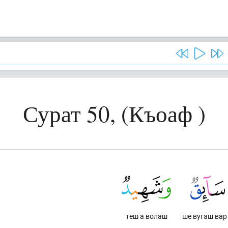
Сурат 50, (Къоаф )
теш а волаш
ше вугаш вар