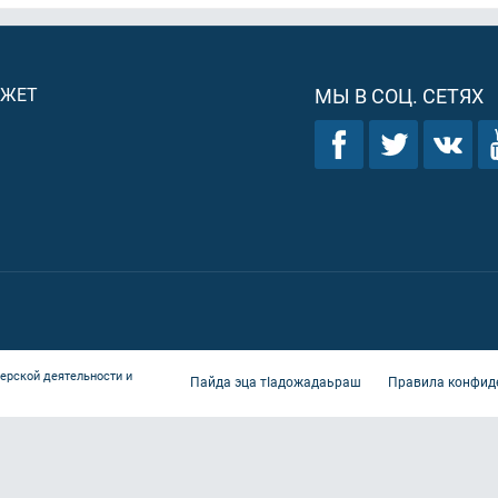
ДЖЕТ
МЫ В СОЦ. СЕТЯХ
ерской деятельности и
Пайда эца тIадожадаьраш
Правила конфид