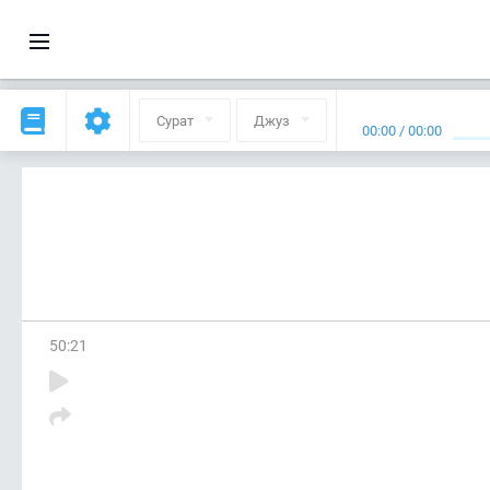
Сурат
Джуз
00:00
/
00:00
50
:
21