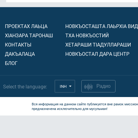
ПРОЕКТАХ ЛАЬЦА
НОВКЪОСТАШТА ЛАЬРХIА ВИ
ХIАНЗАРА ТАРОНАШ
ТХА НОВКЪОСТИЙ
КОНТАКТЫ
ХЕТАРАШИ ТIАДУЛЛАРАШИ
ДАКЪАЛАЦА
НОВКЪОСТАЛ ДАРА ЦЕНТР
БЛОГ
Select the language:
INH
Радио
Вся информация на данном сайте публикуется вне рамок миссион
предназначена исключительно для мусульман!