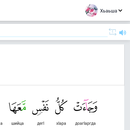
Хьаьша
 а
шийца
дегl
хlара
доагlаргда