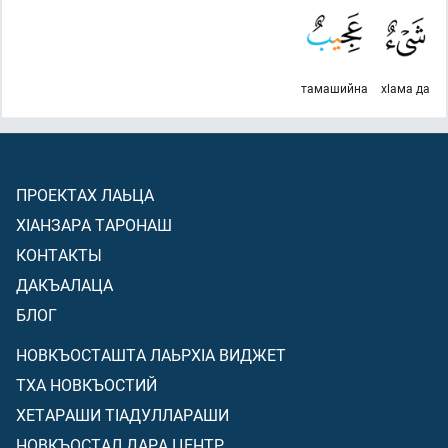
тамашийна
хlама да
ПРОЕКТАХ ЛАЬЦА
ХIАНЗАРА ТАРОНАШ
КОНТАКТЫ
ДАКЪАЛАЦА
БЛОГ
НОВКЪОСТАШТА ЛАЬРХIА ВИДЖЕТ
ТХА НОВКЪОСТИЙ
ХЕТАРАШИ ТIАДУЛЛАРАШИ
НОВКЪОСТАЛ ДАРА ЦЕНТР