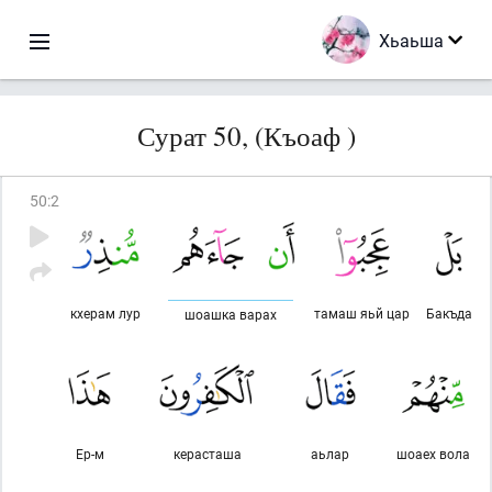
Хьаьша
Сурат 50, (Къоаф )
50
:
2
кхерам лур
тамаш яьй цар
Бакъда
шоашка варах
Ер-м
керасташа
аьлар
шоаех вола