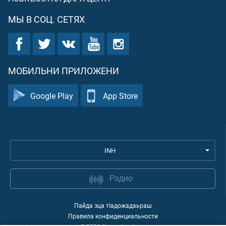
МЫ В СОЦ. СЕТЯХ
МОБИЛЬНИ ПРИЛОЖЕНИ
Google Play
App Store
INH
Радио
Пайда эца тIадожадаьраш
Правила конфиденциальности