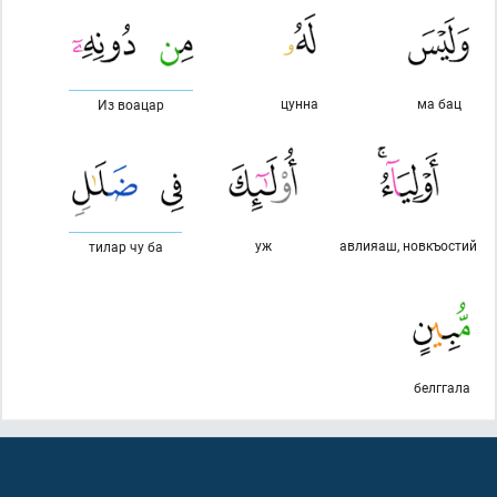
цунна
ма бац
Из воацар
уж
авлияаш, новкъостий
тилар чу ба
белггала