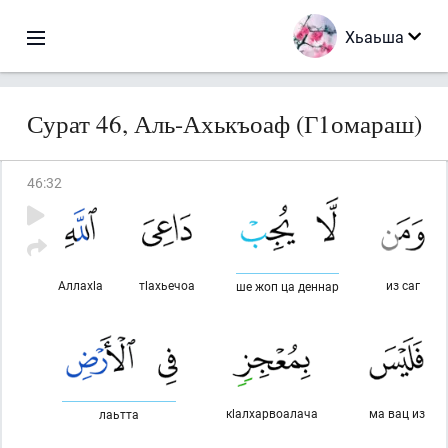
Хьаьша
Сурат 46, Аль-Ахькъоаф (Г1омараш)
46
:
32
Аллахlа
тlахьечоа
из саг
ше жоп ца деннар
кlалхарвоалача
ма вац из
лаьтта