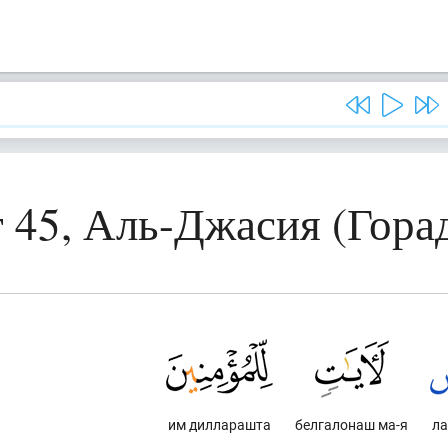
 45, Аль-Джасия (Гора
им дилларашта
белгалонаш ма-я
ла