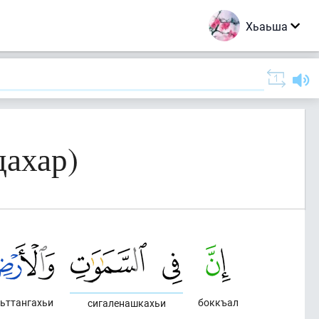
Хьаьша
дахар)
ьттангахьи
боккъал
сигаленашкахьи