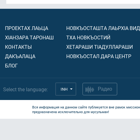
ПРОЕКТАХ ЛАЬЦА
НОВКЪОСТАШТА ЛАЬРХIА ВИ
ХIАНЗАРА ТАРОНАШ
ТХА НОВКЪОСТИЙ
КОНТАКТЫ
ХЕТАРАШИ ТIАДУЛЛАРАШИ
ДАКЪАЛАЦА
НОВКЪОСТАЛ ДАРА ЦЕНТР
БЛОГ
Select the language:
INH
Радио
Вся информация на данном сайте публикуется вне рамок миссион
предназначена исключительно для мусульман!