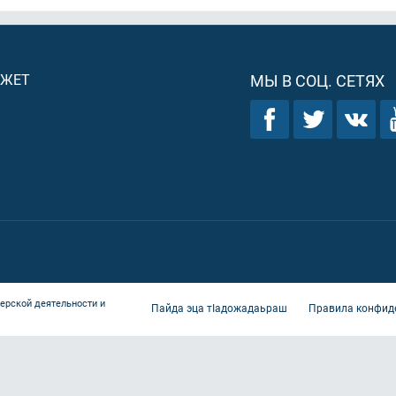
ДЖЕТ
МЫ В СОЦ. СЕТЯХ
ерской деятельности и
Пайда эца тIадожадаьраш
Правила конфид