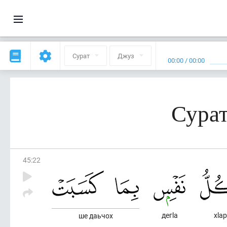
Сурат
Джуз
00:00
/
00:00
Сурат
45
:
22
дегlа
хlа
ше даьчох