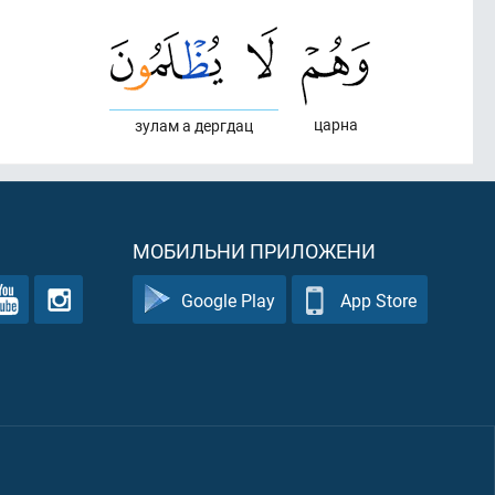
царна
зулам а дергдац
МОБИЛЬНИ ПРИЛОЖЕНИ
Google Play
App Store