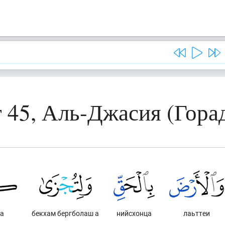
 45, Аль-Джасия (Гора
ра
бекхам бергболаш а
нийсхонца
лаьттеи