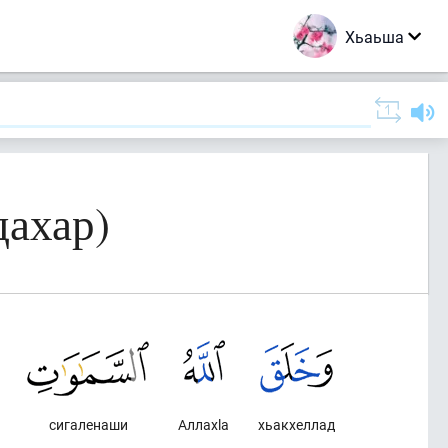
Хьаьша
дахар)
сигаленаши
Аллахlа
хьакхеллад