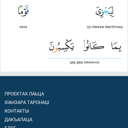
наха
Цо бекхам бергболаш
цар деш хинначох
ПРОЕКТАХ ЛАЬЦА
ХIАНЗАРА ТАРОНАШ
КОНТАКТЫ
ДАКЪАЛАЦА
БЛОГ