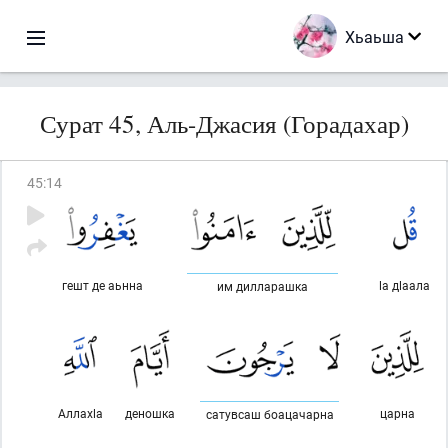
Хьаьша
Сурат 45, Аль-Джасия (Горадахар)
45
:
14
гешт де аьнна
lа дlаала
им дилларашка
Аллахlа
деношка
царна
сатувсаш боацачарна