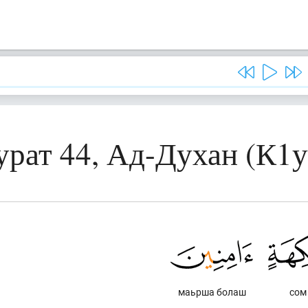
урат 44, Ад-Духан (К1у
маьрша болаш
сом