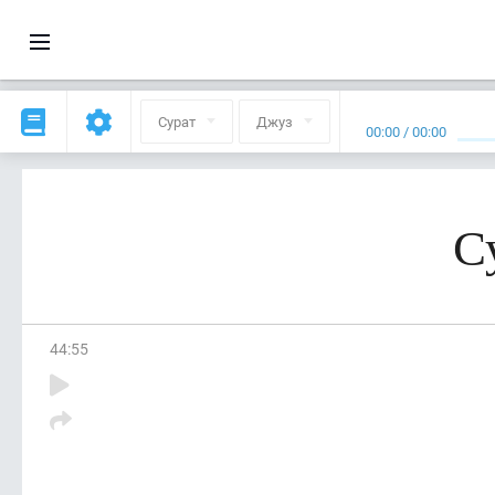
Сурат
Джуз
00:00
/
00:00
С
44
:
55