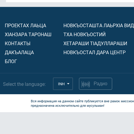
ПРОЕКТАХ ЛАЬЦА
НОВКЪОСТАШТА ЛАЬРХIА ВИ
ХIАНЗАРА ТАРОНАШ
ТХА НОВКЪОСТИЙ
КОНТАКТЫ
ХЕТАРАШИ ТIАДУЛЛАРАШИ
ДАКЪАЛАЦА
НОВКЪОСТАЛ ДАРА ЦЕНТР
БЛОГ
Select the language:
INH
Радио
Вся информация на данном сайте публикуется вне рамок миссион
предназначена исключительно для мусульман!