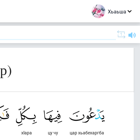
Хьаьша
р)
хlара
цу чу
цар хьабехаргба