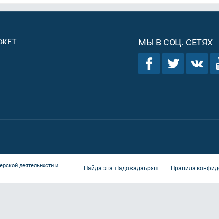
ДЖЕТ
МЫ В СОЦ. СЕТЯХ
ерской деятельности и
Пайда эца тIадожадаьраш
Правила конфид