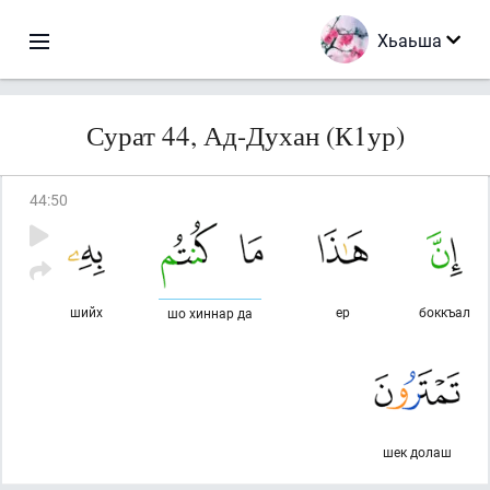
Хьаьша
Сурат 44, Ад-Духан (К1ур)
44
:
50
шийх
ер
боккъал
шо хиннар да
шек долаш