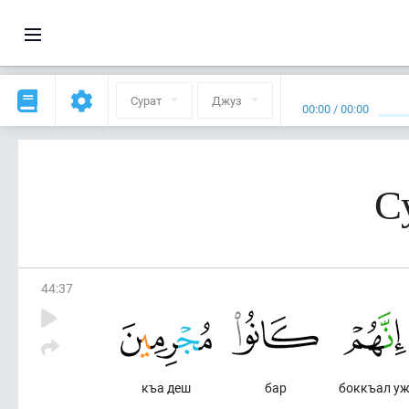
Сурат
Джуз
00:00
/
00:00
С
44
:
37
къа деш
бар
боккъал у