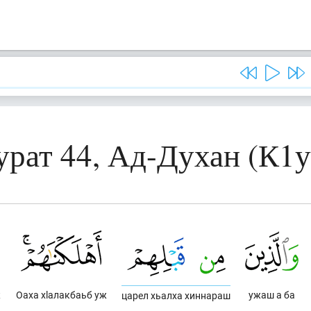
урат 44, Ад-Духан (К1у
ж
Оаха хlалакбаьб уж
ужаш а ба
царел хьалха хиннараш