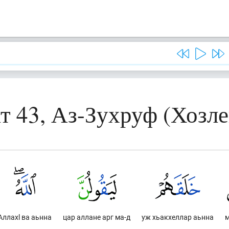
т 43, Аз-Зухруф (Хозл
Аллахl ва аьнна
цар аллане арг ма-д
уж хьакхеллар аьнна