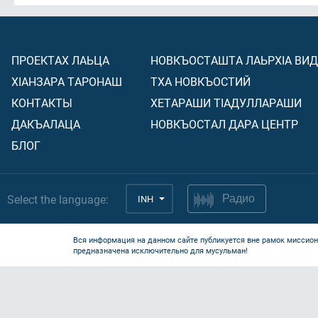
ПРОЕКТАХ ЛАЬЦА
НОВКЪОСТАШТА ЛАЬРХIА ВИ
ХIАНЗАРА ТАРОНАШ
ТХА НОВКЪОСТИЙ
КОНТАКТЫ
ХЕТАРАШИ ТIАДУЛЛАРАШИ
ДАКЪАЛАЦА
НОВКЪОСТАЛ ДАРА ЦЕНТР
БЛОГ
Select the language:
INH
Радио
Вся информация на данном сайте публикуется вне рамок миссион
предназначена исключительно для мусульман!