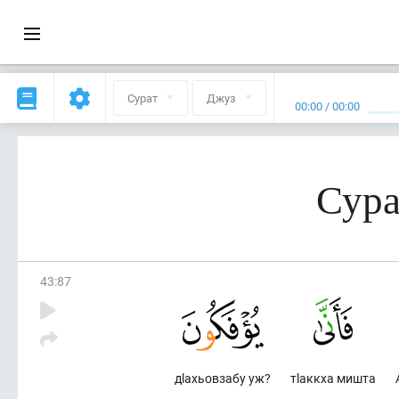
Сурат
Джуз
00:00
/
00:00
Сура
43
:
87
дlахьовзабу уж?
тlаккха мишта