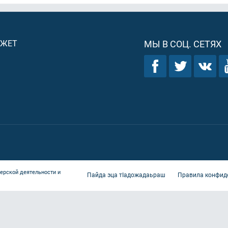
ДЖЕТ
МЫ В СОЦ. СЕТЯХ
ерской деятельности и
Пайда эца тIадожадаьраш
Правила конфид