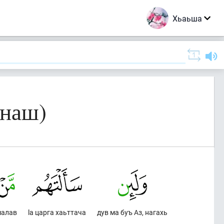
Хьаьша
енаш)
малав
lа царга хаьттача
дув ма буъ Аз, нагахь