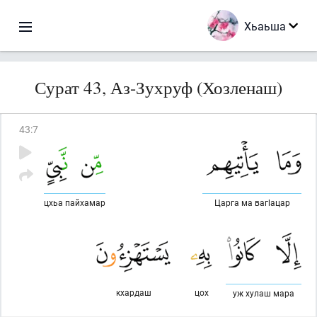
Хьаьша
Сурат 43, Аз-Зухруф (Хозленаш)
43
:
7
цхьа пайхамар
Царга ма вагlацар
кхардаш
цох
уж хулаш мара