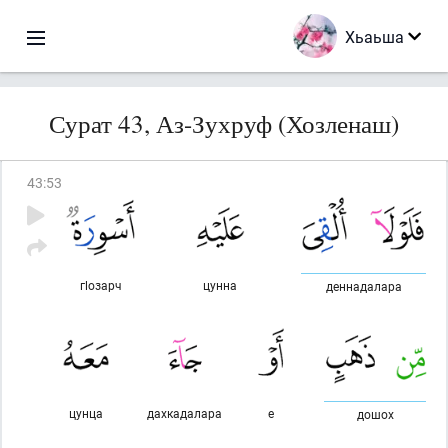
Хьаьша
Сурат 43, Аз-Зухруф (Хозленаш)
43
:
53
гlозарч
цунна
деннадалара
цунца
дахкадалара
е
дошох