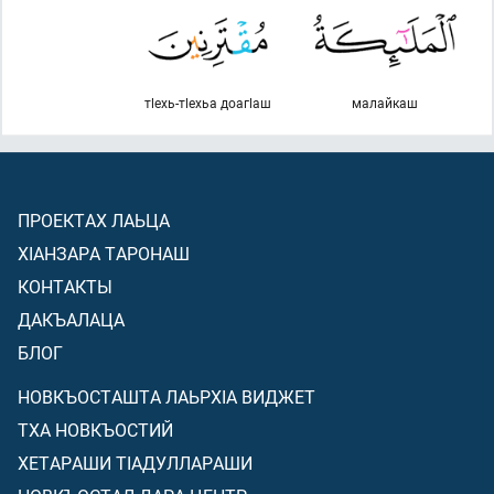
тlехь-тlехьа доагlаш
малайкаш
ПРОЕКТАХ ЛАЬЦА
ХIАНЗАРА ТАРОНАШ
КОНТАКТЫ
ДАКЪАЛАЦА
БЛОГ
НОВКЪОСТАШТА ЛАЬРХIА ВИДЖЕТ
ТХА НОВКЪОСТИЙ
ХЕТАРАШИ ТIАДУЛЛАРАШИ