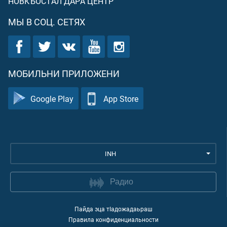
НОВКЪОСТАЛ ДАРА ЦЕНТР
МЫ В СОЦ. СЕТЯХ
МОБИЛЬНИ ПРИЛОЖЕНИ
Google Play
App Store
INH
Радио
Пайда эца тIадожадаьраш
Правила конфиденциальности