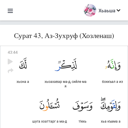
Хьаьша
Сурат 43, Аз-Зухруф (Хозленаш)
43
:
44
хьона а
хьоахавар ма-д, сийле ма
боккъал а из
я
шуга хоаттарг а ма-д
тlехь
хьа къама а