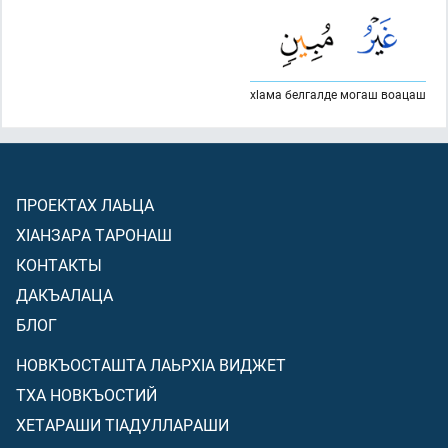
хlама белгалде могаш воацаш
ПРОЕКТАХ ЛАЬЦА
ХIАНЗАРА ТАРОНАШ
КОНТАКТЫ
ДАКЪАЛАЦА
БЛОГ
НОВКЪОСТАШТА ЛАЬРХIА ВИДЖЕТ
ТХА НОВКЪОСТИЙ
ХЕТАРАШИ ТIАДУЛЛАРАШИ