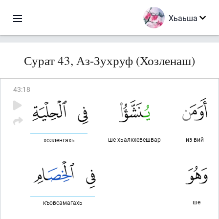
Хьаьша
Сурат 43, Аз-Зухруф (Хозленаш)
43
:
18
ше хьалкхевешвар
из вий
хозленгахь
ше
къовсамагахь