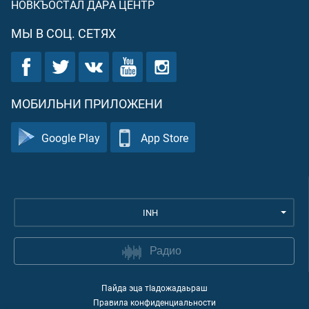
НОВКЪОСТАЛ ДАРА ЦЕНТР
МЫ В СОЦ. СЕТЯХ
МОБИЛЬНИ ПРИЛОЖЕНИ
Google Play
App Store
INH
Радио
Пайда эца тIадожадаьраш
Правила конфиденциальности