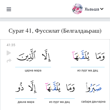
Хьаьша
Сурат 41, Фуссилат (Белгалдаьраш)
41
:
35
царна мара
из лург ма дац
сабаре даьчарна
даьна мара
из лург ма дац