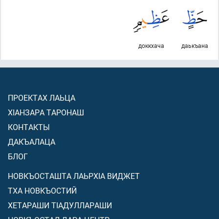
доккхача
даькъана
ПРОЕКТАХ ЛАЬЦА
ХIАНЗАРА ТАРОНАШ
КОНТАКТЫ
ДАКЪАЛАЦА
БЛОГ
НОВКЪОСТАШТА ЛАЬРХIА ВИДЖЕТ
ТХА НОВКЪОСТИЙ
ХЕТАРАШИ ТIАДУЛЛАРАШИ