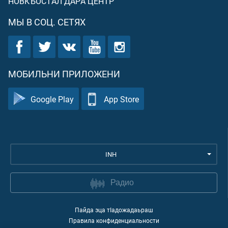
НОВКЪОСТАЛ ДАРА ЦЕНТР
МЫ В СОЦ. СЕТЯХ
МОБИЛЬНИ ПРИЛОЖЕНИ
Google Play
App Store
INH
Радио
Пайда эца тIадожадаьраш
Правила конфиденциальности