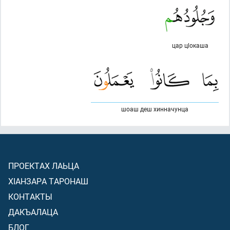
цар цlокаша
шоаш деш хинначунца
ПРОЕКТАХ ЛАЬЦА
ХIАНЗАРА ТАРОНАШ
КОНТАКТЫ
ДАКЪАЛАЦА
БЛОГ