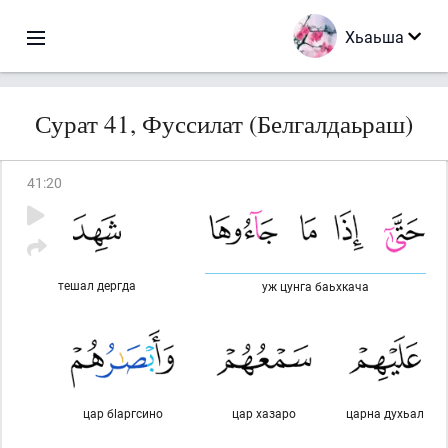
Хьаьша
Сурат 41, Фуссилат (Белгалдаьраш)
41
:
20
тешал дергда
уж цунга баьхкача
цар бlаргсино
цар хазаро
царна духьал