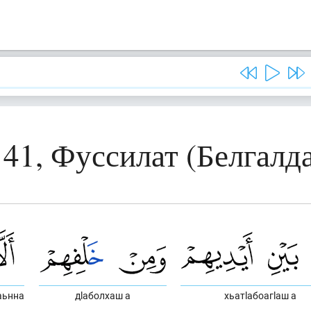
 41, Фуссилат (Белгалд
аьнна
дlаболхаш а
хьатlабоагlаш а