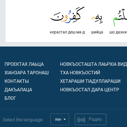
керастал деш ма-д
шийца
шо дахки
ПРОЕКТАХ ЛАЬЦА
НОВКЪОСТАШТА ЛАЬРХIА ВИ
ХIАНЗАРА ТАРОНАШ
ТХА НОВКЪОСТИЙ
КОНТАКТЫ
ХЕТАРАШИ ТIАДУЛЛАРАШИ
ДАКЪАЛАЦА
НОВКЪОСТАЛ ДАРА ЦЕНТР
БЛОГ
Select the language:
INH
Радио