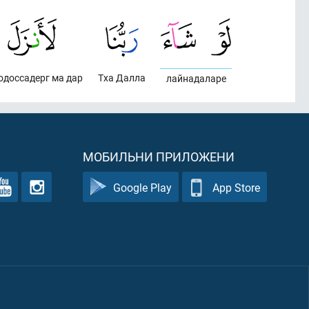
lодоссадерг ма дар
Тха Далла
лайнадаларе
МОБИЛЬНИ ПРИЛОЖЕНИ
Google Play
App Store