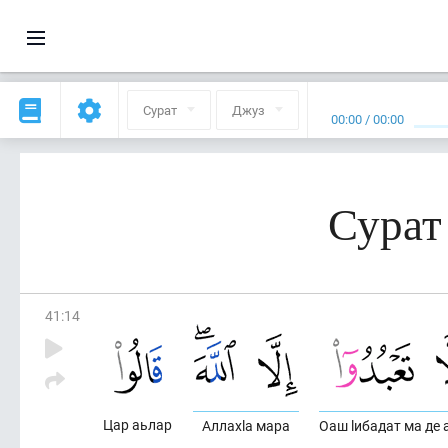
Сурат
Джуз
00:00
/
00:00
Сурат
41
:
14
Цар аьлар
Аллахlа мара
Оаш lибадат ма де 