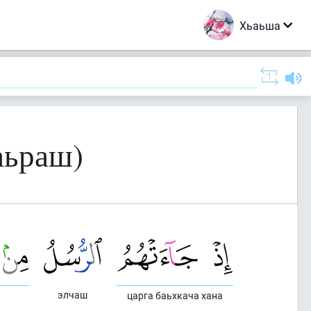
Хьаьша
аьраш)
элчаш
царга баьхкача хана