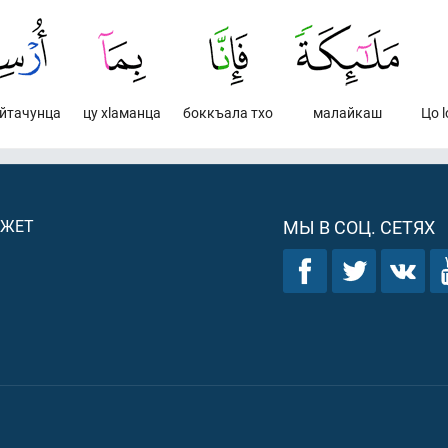
йтачунца
цу хlаманца
боккъала тхо
малайкаш
Цо 
ДЖЕТ
МЫ В СОЦ. СЕТЯХ