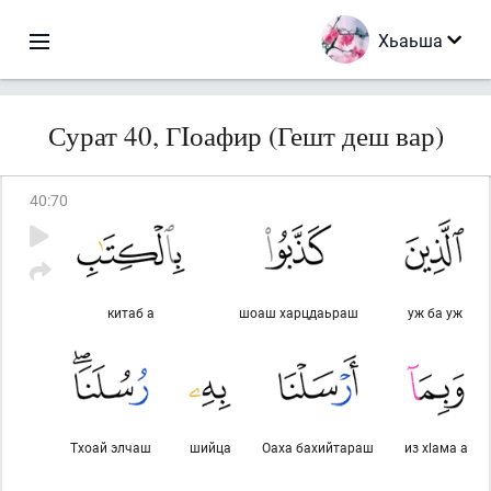
Хьаьша
Сурат 40, ГIоафир (Гешт деш вар)
40
:
70
китаб а
шоаш харцдаьраш
уж ба уж
Тхоай элчаш
шийца
Оаха бахийтараш
из хlама а