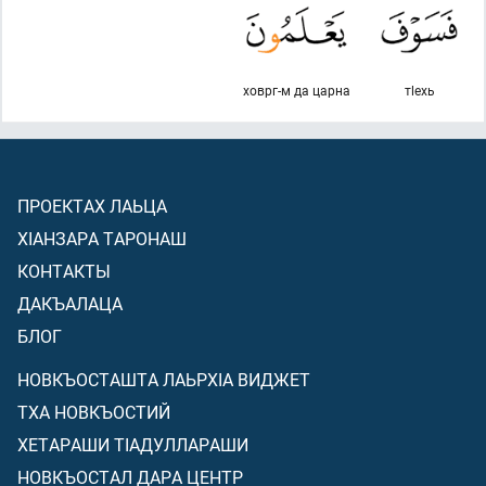
ховрг-м да царна
тlехь
ПРОЕКТАХ ЛАЬЦА
ХIАНЗАРА ТАРОНАШ
КОНТАКТЫ
ДАКЪАЛАЦА
БЛОГ
НОВКЪОСТАШТА ЛАЬРХIА ВИДЖЕТ
ТХА НОВКЪОСТИЙ
ХЕТАРАШИ ТIАДУЛЛАРАШИ
НОВКЪОСТАЛ ДАРА ЦЕНТР