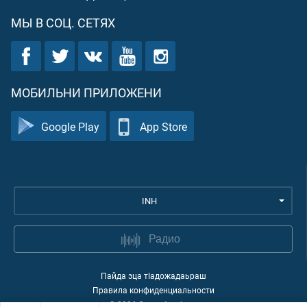
МЫ В СОЦ. СЕТЯХ
МОБИЛЬНИ ПРИЛОЖЕНИ
Google Play
App Store
INH
Радио
Пайда эца тIадожадаьраш
Правила конфиденциальности
©
2026
Quran Academy