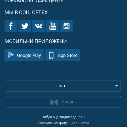
НОВКЪОСТАЛ ДАРА ЦЕНТР
МЫ В СОЦ. СЕТЯХ
МОБИЛЬНИ ПРИЛОЖЕНИ
Google Play
App Store
INH
Радио
Пайда эца тIадожадаьраш
Правила конфиденциальности