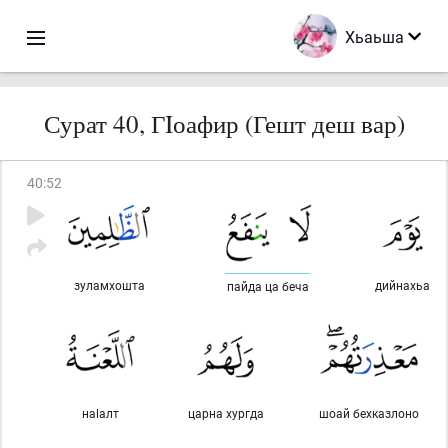
Хьаьша
Сурат 40, ГIоафир (Гешт деш вар)
40
:
52
зуламхошта
дийнахьа
пайда ца беча
наlалт
царна хургда
шоай бехказлоно