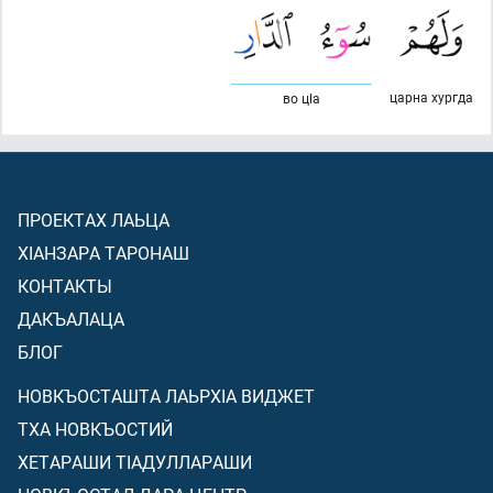
царна хургда
во цlа
ПРОЕКТАХ ЛАЬЦА
ХIАНЗАРА ТАРОНАШ
КОНТАКТЫ
ДАКЪАЛАЦА
БЛОГ
НОВКЪОСТАШТА ЛАЬРХIА ВИДЖЕТ
ТХА НОВКЪОСТИЙ
ХЕТАРАШИ ТIАДУЛЛАРАШИ