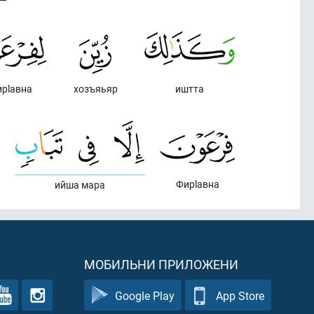
рlавна
хозъяьяр
иштта
Фирlавна
ийша мара
МОБИЛЬНИ ПРИЛОЖЕНИ
Google Play
App Store