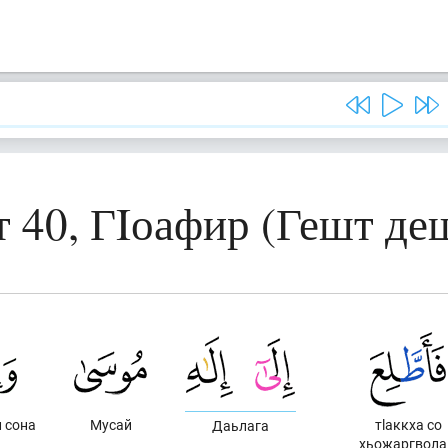
 40, ГIоафир (Гешт де
 сона
Мусай
тlаккха со
Даьлага
хьожаргвол