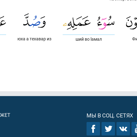
юха а техавар из
Фи
ший во lамал
ДЖЕТ
МЫ В СОЦ. СЕТЯХ