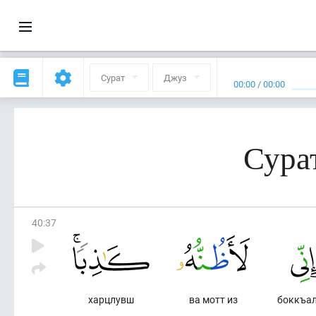
Сурат
Джуз
00:00
/
00:00
Сурат
40
:
37
харцлувш
ва мотт из
боккъал