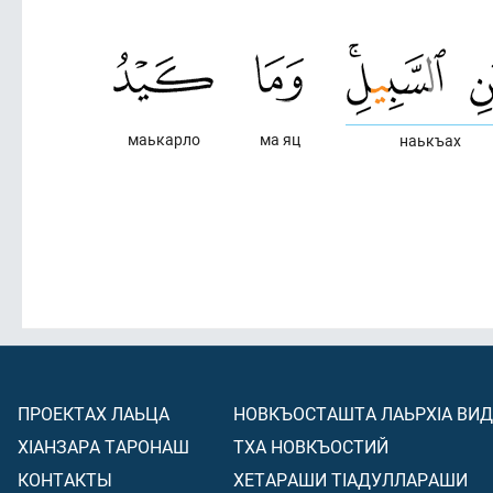
маькарло
ма яц
наькъах
ПРОЕКТАХ ЛАЬЦА
НОВКЪОСТАШТА ЛАЬРХIА ВИ
ХIАНЗАРА ТАРОНАШ
ТХА НОВКЪОСТИЙ
КОНТАКТЫ
ХЕТАРАШИ ТIАДУЛЛАРАШИ