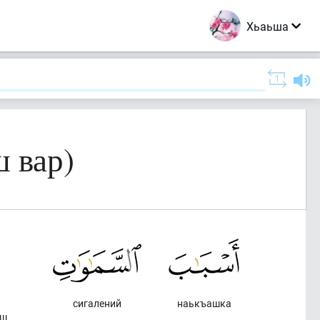
Хьаьша
ш вар)
сигалений
наькъашка
аш