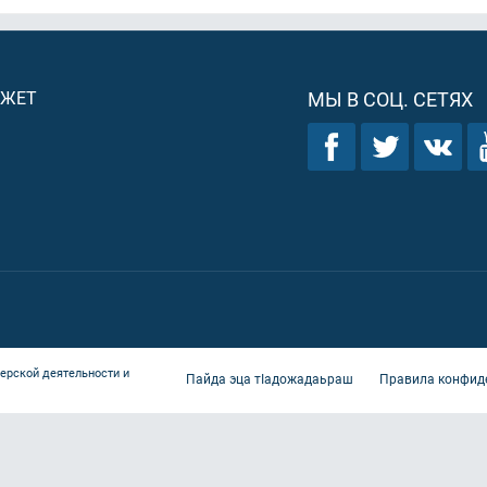
ДЖЕТ
МЫ В СОЦ. СЕТЯХ
ерской деятельности и
Пайда эца тIадожадаьраш
Правила конфид