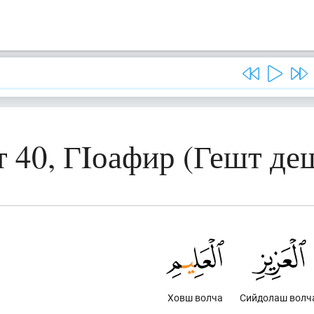
 40, ГIоафир (Гешт де
Ховш волча
Сийдолаш волч