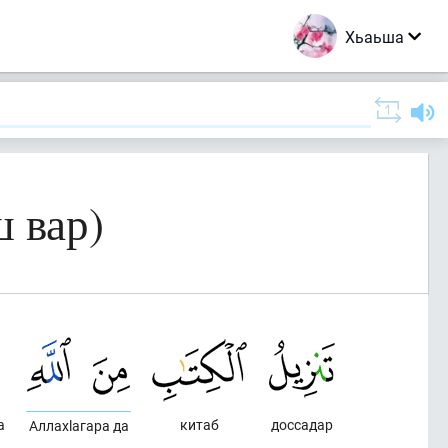
Хьаьша
ш вар)
а
китаб
доссадар
Аллахlагара да