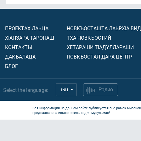
ПРОЕКТАХ ЛАЬЦА
НОВКЪОСТАШТА ЛАЬРХIА ВИ
ХIАНЗАРА ТАРОНАШ
ТХА НОВКЪОСТИЙ
КОНТАКТЫ
ХЕТАРАШИ ТIАДУЛЛАРАШИ
ДАКЪАЛАЦА
НОВКЪОСТАЛ ДАРА ЦЕНТР
БЛОГ
Select the language:
INH
Радио
Вся информация на данном сайте публикуется вне рамок миссион
предназначена исключительно для мусульман!