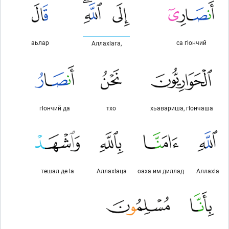
аьлар
са гlончий
Аллахlага,
гlончий да
тхо
хьавариша, гlончаша
тешал де lа
Аллахlаца
оаха им диллад
Аллахlа