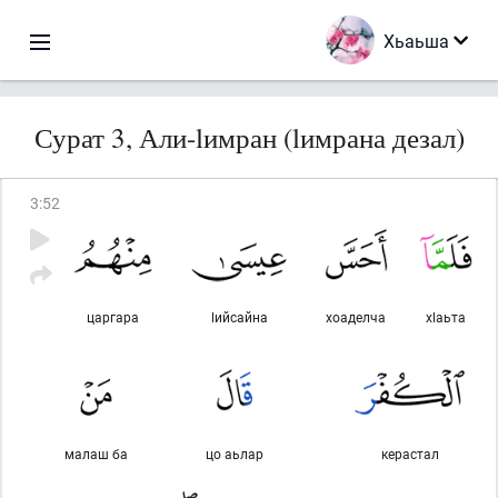
Хьаьша
Сурат 3, Али-lимран (lимрана дезал)
3
:
52
царгара
lийсайна
хоаделча
хlаьта
малаш ба
цо аьлар
керастал