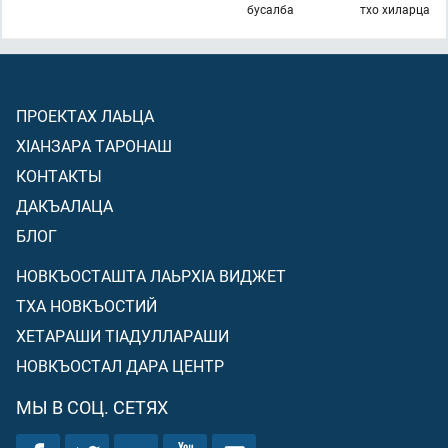
бусалба
тхо хиларца
ПРОЕКТАХ ЛАЬЦА
ХIАНЗАРА ТАРОНАШ
КОНТАКТЫ
ДАКЪАЛАЦА
БЛОГ
НОВКЪОСТАШТА ЛАЬРХIА ВИДЖЕТ
ТХА НОВКЪОСТИЙ
ХЕТАРАШИ ТIАДУЛЛАРАШИ
НОВКЪОСТАЛ ДАРА ЦЕНТР
МЫ В СОЦ. СЕТЯХ